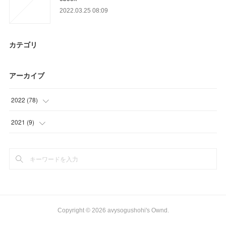
2022.03.25 08:09
カテゴリ
アーカイブ
2022
(
78
)
(
26
)
2021
(
9
)
(
25
)
(
9
)
(
27
)
Copyright ©
2026
avysogushohi's Ownd
.