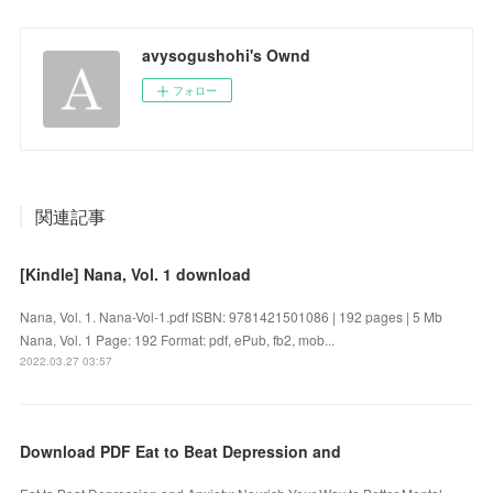
avysogushohi's Ownd
フォロー
関連記事
[Kindle] Nana, Vol. 1 download
Nana, Vol. 1. Nana-Vol-1.pdf ISBN: 9781421501086 | 192 pages | 5 Mb
Nana, Vol. 1 Page: 192 Format: pdf, ePub, fb2, mob...
2022.03.27 03:57
Download PDF Eat to Beat Depression and