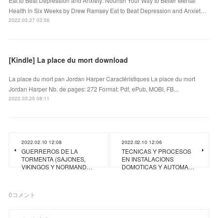
Eat to Beat Depression and Anxiety: Nourish Your Way to Better Mental
Health in Six Weeks by Drew Ramsey Eat to Beat Depression and Anxiet…
2022.03.27 03:56
[Kindle] La place du mort download
La place du mort pan Jordan Harper Caractéristiques La place du mort
Jordan Harper Nb. de pages: 272 Format: Pdf, ePub, MOBI, FB...
2022.03.25 08:11
2022.02.10 12:08
2022.02.10 12:06
GUERREROS DE LA
TECNICAS Y PROCESOS
TORMENTA (SAJONES,
EN INSTALACIONS
VIKINGOS Y NORMAND…
DOMOTICAS Y AUTOMA…
0
コメント