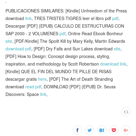
.
PUBLICACIONES SIMILARES: [Kindle] Unfreedom of the Press
download
link
, TRES TRISTES TIGRES leer el libro pdf
pdf
,
Descargar [PDF] {EPUB} CALCULO DE ESTRUCTURAS CON
SAP 2000 - 2 VOLUMENES
pdf
, Online Read Ebook Bonheur
site
, [PDF/Kindle] The Spoilt Kill by Mary Kelly, Martin Edwards
download pdf
, [PDF] Dry Falls and Sun Lakes download
site
,
[PDF] How to Design: Concept design process, styling,
inspiration, and methodology by Scott Robertson
download link
,
[Kindle] QUE EL FIN DEL MUNDO TE PILLE DE RISAS
descargar gratis
here
, [PDF] The Art of Death Stranding
download
read pdf
, DOWNLOAD [PDF] {EPUB} Dr. Seuss
Discovers: Space
link
,