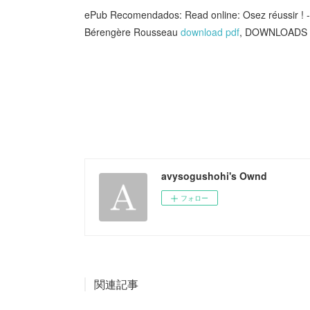
ePub Recomendados: Read online: Osez réussir ! -
Bérengère Rousseau
download pdf
, DOWNLOADS E
avysogushohi's Ownd
フォロー
関連記事