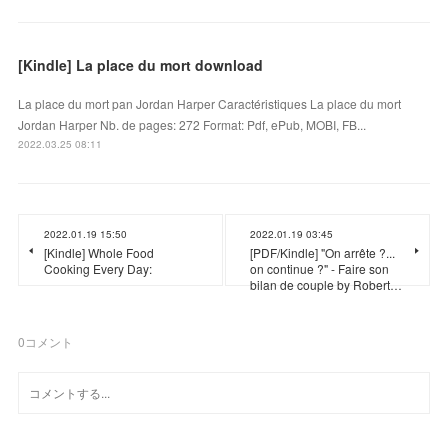
[Kindle] La place du mort download
La place du mort pan Jordan Harper Caractéristiques La place du mort
Jordan Harper Nb. de pages: 272 Format: Pdf, ePub, MOBI, FB...
2022.03.25 08:11
2022.01.19 15:50
2022.01.19 03:45
[Kindle] Whole Food
[PDF/Kindle] "On arrête ?...
Cooking Every Day:
on continue ?" - Faire son
bilan de couple by Robert…
0
コメント