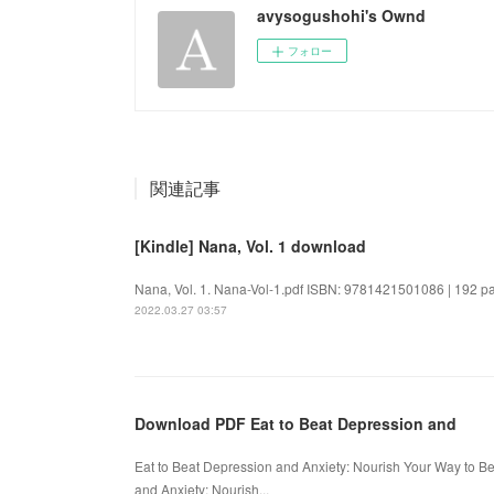
avysogushohi's Ownd
フォロー
関連記事
[Kindle] Nana, Vol. 1 download
Nana, Vol. 1. Nana-Vol-1.pdf ISBN: 9781421501086 | 192 pag
2022.03.27 03:57
Download PDF Eat to Beat Depression and
Eat to Beat Depression and Anxiety: Nourish Your Way to B
and Anxiety: Nourish...