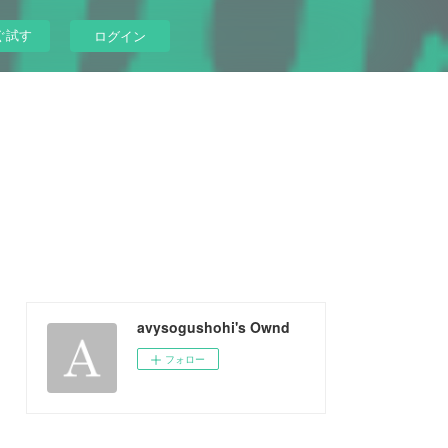
ぐ試す
ログイン
avysogushohi's Ownd
フォロー