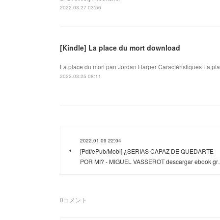
2022.03.27 03:56
[Kindle] La place du mort download
La place du mort pan Jordan Harper Caractéristiques La pla
2022.03.25 08:11
2022.01.09 22:04
[Pdf/ePub/Mobi] ¿SERIAS CAPAZ DE QUEDARTE
POR MI? - MIGUEL VASSEROT descargar ebook g
0
コメント